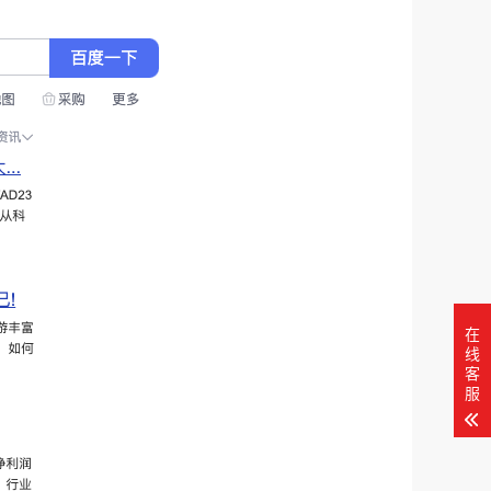
在
线
客
服